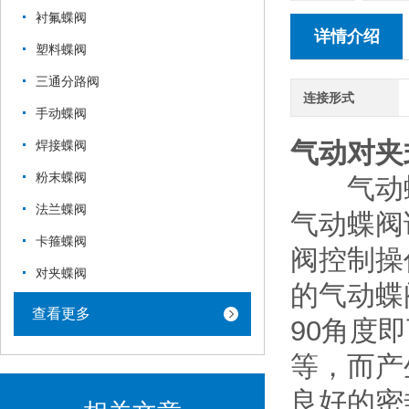
衬氟蝶阀
详情介绍
塑料蝶阀
三通分路阀
连接形式
手动蝶阀
气动对夹
焊接蝶阀
粉末蝶阀
气动蝶
法兰蝶阀
气动蝶阀
卡箍蝶阀
阀控制操
对夹蝶阀
的气动蝶
查看更多
90角度
等，而产
良好的密