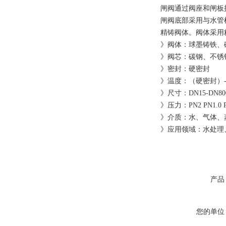
闸阀通过阀座和闸板
闸阀底部采用与水管
精铸阀体。阀体采用
》阀体：球墨铸铁、碳钢
》阀芯：碳钢、不锈钢3
》密封：硬密封
》温度：（硬密封）-15
》尺寸：DN15-DN80
》压力：PN2 PN1.0 PN1
》介质：水、气体、
》应用领域：水处理
产品
您的单位