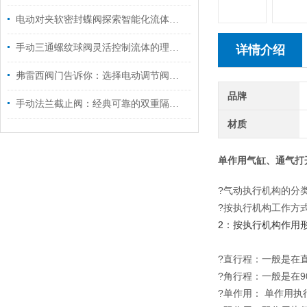
电动对夹软密封蝶阀探索智能化流体控制的未来
手动三通螺纹球阀灵活控制流体的理想选择
详情介绍
弗雷西阀门告诉你：选择电动调节阀时要注意哪几个方面
品牌
手动法兰截止阀：经典可靠的双重隔离屏障
材质
单作用气缸、通气打
?气动执行机构的分
?按执行机构工作方
2：按执行机构作用
?直行程：一般是在
?角行程：一般是在
?单作用： 单作用