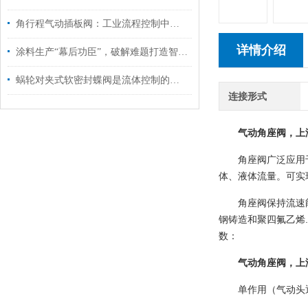
角行程气动插板阀：工业流程控制中的关键执行元件
详情介绍
涂料生产“幕后功臣”，破解难题打造智能生产闭环
蜗轮对夹式软密封蝶阀是流体控制的可靠伙伴
连接形式
气动角座阀，上
角座阀广泛应用
体、液体流量。可实
角座阀保持流速
钢铸造
和
聚四氟乙烯
数：
气动角座阀，上
单作用（
气动头