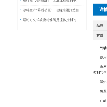
角行程气动插板阀：工业流程控制中的关键执行元件
详
涂料生产“幕后功臣”，破解难题打造智能生产闭环
蜗轮对夹式软密封蝶阀是流体控制的可靠伙伴
品牌
材质
气动
使用
角座
控制气体
湿热
角座
产品