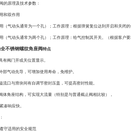
阀的原理及技术参数：
用和双作用
用（气动头通常为一个孔）；工作原理；根据弹簧复位达到开启和关闭的
用（气动头通常为两个孔）；工作原理：给气控制其开关。（根据客户要
动全不锈钢螺纹角座阀
特点
 具有阀门开或关位置显示。
 外部气动先导，可增加使用寿命，免维护。
 溢流口与滑块间有自调节密封压盖，可提高密封性能。
 阀体角座结构，可实现大流量（特别是与普通截止阀相比较），
紧凑响应快。
：
遵守适用的安全规范