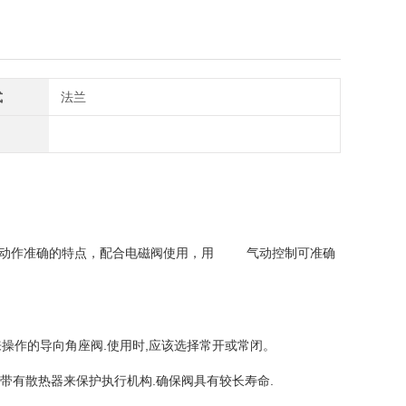
式
法兰
动作准确的特点，配合
电磁阀
使用，用
气动控制
可准确
操作的导向角座阀.使用时,应该选择常开或常闭。
它带有散热器来保护执行机构.确保阀具有较长寿命.