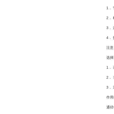
1．
2．
3．
4．
注意
选择
1．
2．
3．
作用
通径