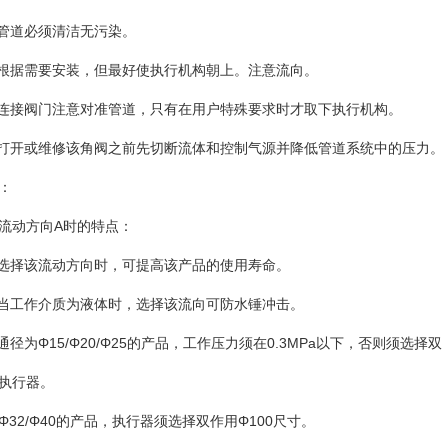
 管道必须清洁无污染。
 根据需要安装，但最好使执行机构朝上。注意流向。
 连接阀门注意对准管道，只有在用户特殊要求时才取下执行机构。
 打开或维修该角阀之前先切断流体和控制气源并降低管道系统中的压力。
：
流动方向A时的特点：
 选择该流动方向时，可提高该产品的使用寿命。
 当工作介质为液体时，选择该流向可防水锤冲击。
 通径为Φ15/Φ20/Φ25的产品，工作压力须在0.3MPa以下，否则须选择双
执行器。
Φ32/Φ40的产品，执行器须选择双作用Φ100尺寸。