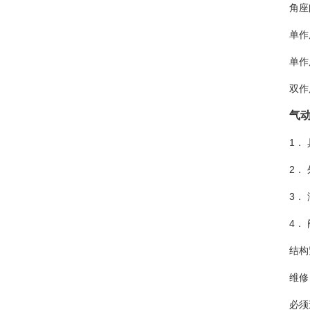
角座
单作
单作
双作
气
1．
2．
3．
4．
结构
维修
必须