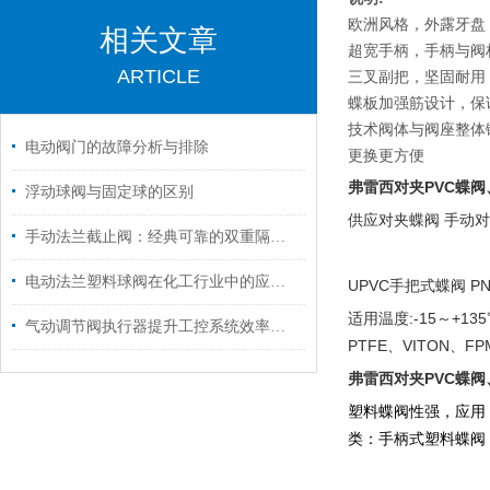
欧洲风格，外露牙盘
相关文章
超宽手柄，手柄与阀
ARTICLE
三叉副把，坚固耐用
蝶板加强筋设计，保
技术阀体与阀座整体
电动阀门的故障分析与排除
更换更方便
弗雷西对夹PVC蝶阀、
浮动球阀与固定球的区别
供应对夹蝶阀 手动对
手动法兰截止阀：经典可靠的双重隔离屏障
电动法兰塑料球阀在化工行业中的应用与性能分析
UPVC手把式蝶阀 PN
适用温度:-15～+13
气动调节阀执行器提升工控系统效率的智能设备
PTFE、VITON、
弗雷西对夹PVC蝶阀、
塑料蝶阀性强，应用
类：手柄式塑料蝶阀