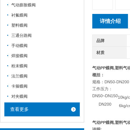
气动膨胀蝶阀
衬氟蝶阀
详情介绍
塑料蝶阀
三通分路阀
品牌
手动蝶阀
材质
焊接蝶阀
粉末蝶阀
气动PP蝶阀,塑料气动
概括：
法兰蝶阀
规格：DN50-DN200
卡箍蝶阀
工作压力：
DN50~DN150
对夹蝶阀
10kg/
DN200
6kg/
查看更多
气动PP蝶阀,塑料气动
说明