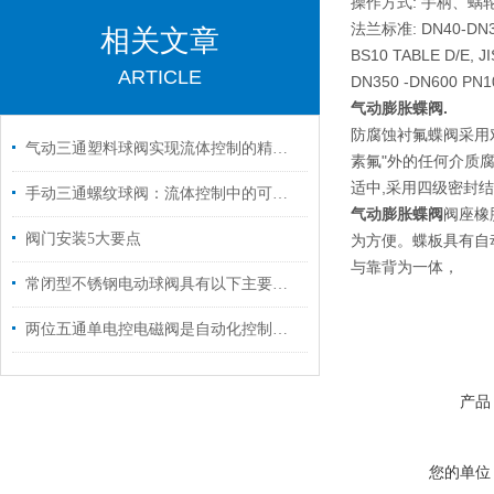
操作方式: 手柄、蜗
法兰标准: DN40-DN30
相关文章
BS10 TABLE D/E, JI
ARTICLE
DN350 -DN600 PN10
气动膨胀蝶阀.
防腐蚀衬氟蝶阀采用
气动三通塑料球阀实现流体控制的精准分配
素氟"外的任何介质腐
适中,采用四级密封
手动三通螺纹球阀：流体控制中的可靠枢纽
气动膨胀蝶阀
阀座橡
阀门安装5大要点
为方便。蝶板具有自
与靠背为一体，
常闭型不锈钢电动球阀具有以下主要特点
两位五通单电控电磁阀是自动化控制的灵动开关
产品
您的单位