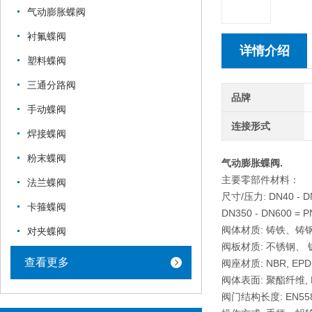
气动膨胀蝶阀
衬氟蝶阀
详情介绍
塑料蝶阀
三通分路阀
品牌
手动蝶阀
连接形式
焊接蝶阀
粉末蝶阀
气动膨胀蝶阀.
主要零部件材料：
法兰蝶阀
尺寸/压力: DN40 - D
卡箍蝶阀
DN350 - DN600 = P
阀体材质: 铸铁、
对夹蝶阀
阀板材质: 不锈钢、
查看更多
阀座材质: NBR, EPDM
阀体表面: 聚酯纤维, RA
阀门结构长度: EN558