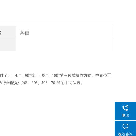
式
其他
供了
0°
、
45°
、
90°
或
0°
、
90°
、
180°
的三位式操作方式。中间位置
执行器能提供
20°
、
30°
、
50°
、
70°
等的中间位置。
电话
在线咨询