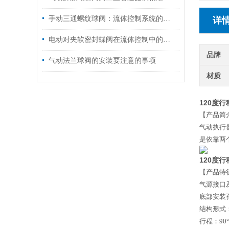
手动三通螺纹球阀：流体控制系统的灵活枢纽
详
电动对夹软密封蝶阀在流体控制中的作用
品牌
气动法兰球阀的安装要注意的事项
材质
120度
【产品简
气动执行
是依靠两
120度
【产品特
气源接口
底部安装
结构形式
行程：
90°