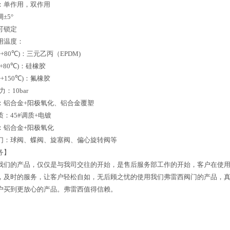
：单作用，双作用
调
±5°
可锁定
用温度：
~+80℃)
：三元乙丙（EPDM)
~+80℃)
：硅橡胶
~+150℃)
：氟橡胶
压力：
10bar
：铝合金
+
阳极氧化、铝合金覆塑
质：
45#
调质
+
电镀
：铝合金
+
阳极氧化
门：球阀、蝶阀、旋塞阀、偏心旋转阀等
务】
我们的产品，仅仅是与我司交往的开始，是售后服务部工作的开始，客户在使
，及时的服务，让客户轻松自如，无后顾之忧的使用我们弗雷西阀门的产品，
户买到更放心的产品。弗雷西值得信赖。