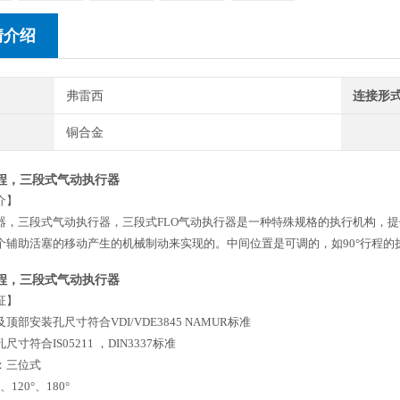
情介绍
弗雷西
连接形
铜合金
行程，三段式气动执行器
介】
器，
三段式
气动执行器，
三段式
FLO
气动执行器
是一种特殊规格的执行机构，提
个辅助活塞的移动产生的机械制动来实现的。中间位置是可调的，如
90°
行程的
行程，三段式气动执行器
征】
及顶部安装孔尺寸符合
VDI/VDE3845 NAMUR
标准
孔尺寸符合
IS05211
，
DIN3337
标准
：三位式
、
120°
、
180°