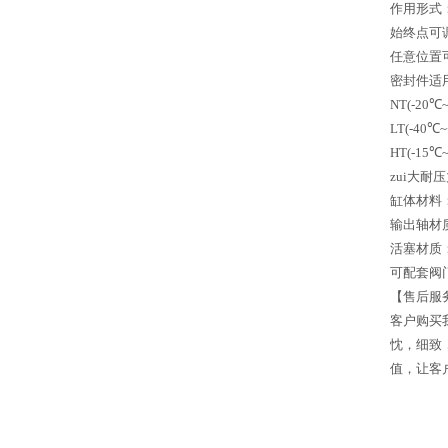
作用形式
始终点可
任意位置
密封件适
NT(-20℃
LT(-40℃
HT(-15℃
zui大耐
缸体材料
输出轴材
活塞材质
可配套阀
【售后服
客户购买
忱，细致
值，让客