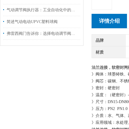
气动调节阀执行器：工业自动化中的关键驱动装置
详情介绍
简述气动电动UPVC塑料球阀
弗雷西阀门告诉你：选择电动调节阀时要注意哪几个方面
品牌
材质
法兰连接，软密封闸
》阀体：球墨铸铁、碳钢
》阀芯：碳钢、不锈钢3
》密封：硬密封
》温度：（硬密封）-15
》尺寸：DN15-DN80
》压力：PN2 PN1.0 P
》介质：水、气体、
》应用领域：水处理