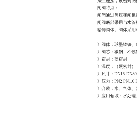
法兰连接，软密封闸
闸阀特点：
闸阀通过阀座和闸板
闸阀底部采用与水管
精铸阀体。阀体采用
》阀体：球墨铸铁、碳钢
》阀芯：碳钢、不锈钢3
》密封：硬密封
》温度：（硬密封）-15
》尺寸：DN15-DN80
》压力：PN2 PN1.0 PN1
》介质：水、气体、
》应用领域：水处理