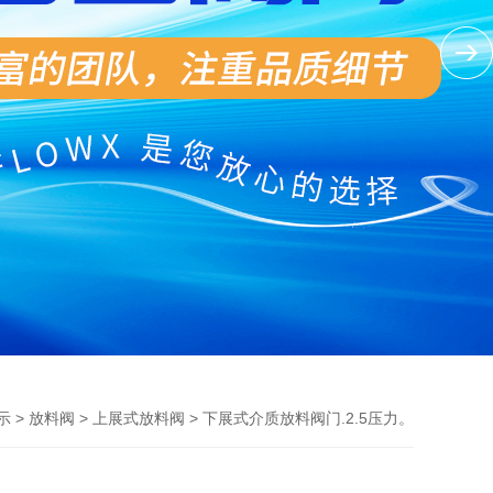
>
>
> 下展式介质放料阀门.2.5压力。
示
放料阀
上展式放料阀