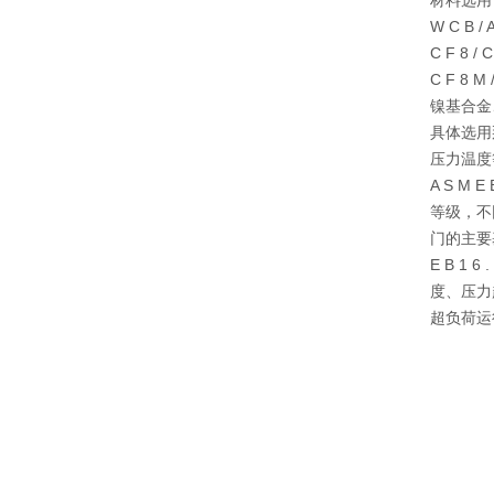
材料选⽤
W C B
C F 8 
C F 8 
镍基合⾦
具体选⽤
压⼒温度
A S M
等级，不
⻔的主要
E B 1
度、压⼒
超负荷运