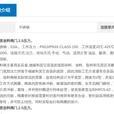
情介绍
不锈钢
连接形
质放料阀门.2.5压力。
钢，316L。⼯作压カ：PN10/PN16 CLASS 150，⼯作温度20℃-42
-DN300。连接⽅式:法兰。传动⽅式:⼿动、⽓动。适⽤介质:油品、酸类、
国标。
料阀主要⽤反应釜,储罐和其它容器的底部排料、放料、取样和⽆死区关
⻔底部法兰焊接于储罐和其它容器的底部，因此消除⼯艺介质通常在容器
、放料阀根实际情况的需要，放底结构设计为平底型，阀体为V型，并提
⼯作⽅式阀瓣。阀体内腔有耐冲刷、耐腐蚀的密封圈。在开启阀⻔瞬间，
介质冲刷，腐蚀，并对密封圈进⾏特殊处理，使表⾯硬度达到HRC5-62
蚀的功能，阀瓣密封根据需要时封⾯均堆焊有硬质合⾦，密封副采⽤线密
靠性，并可防⽌结疤。同时采取短⾏程阀瓣的设计。
质放料阀门.2.5压力。