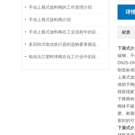
手动上展式放料阀的工作原理介绍
详
手动上展式放料阀介绍
手动上展式放料阀在工业流程中的应用与效率提升
材质
多回转式电动执行器的选购要掌握这些内容
下展式介
碳钢、不锈
电动法兰塑料球阀在化工行业中的应用与性能分析
DN25
制造标准
上展式放
借助于阀
残留现家
下降两种
阀体不破
磨、耐腐
密封的可
下展式介