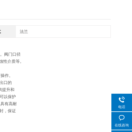
式
法兰
5℃。阀⻔⼝径
腐蚀性介质等。
断操作。
出⼝的
供提升和
可以保护
，具有⾼耐
电话
封，保证
在线咨询