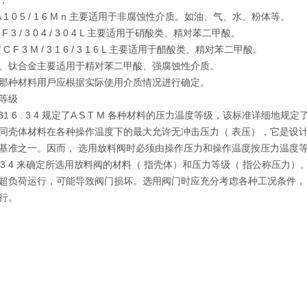
：
 / A 1 0 5 / 1 6 M n 主要适⽤于⾮腐蚀性介质。如油、⽓、⽔、粉体等。
/ C F 3 / 3 0 4 / 3 0 4 L 主要适⽤于硝酸类、精对苯⼆甲酸。
M / C F 3 M / 3 1 6 / 3 1 6 L 主要适⽤于醋酸类、精对苯⼆甲酸。
、钛合⾦主要适⽤于精对苯⼆甲酸、强腐蚀性介质。
那种材料⽤⼾应根据实际使⽤介质情况进⾏确定。
等级
 E B1 6 . 3 4 规定了A S T M 各种材料的压⼒温度等级，该标准详细地规
同壳体材料在各种操作温度下的最⼤允许⽆冲击压⼒（ 表压），它是设
基准之⼀。因⽽， 选⽤放料阀时必须由操作压⼒和操作温度按压⼒温度等级
 6 . 3 4 来确定所选⽤放料阀的材料（ 指壳体）和压⼒等级（ 指公称压⼒
超负荷运⾏，可能导致阀⻔损坏。选⽤阀⻔时应充分考虑各种⼯况条件，
⾏。