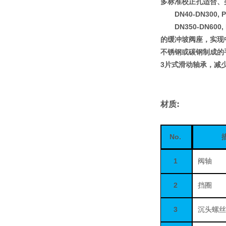
多标准校正孔适合、
DN40-DN300, P
DN350-DN600, 
的缓冲坡阀座，实现
不锈钢或碳钢制成的
3
片式滑动轴承，减
:
材质
No.
1
阀轴
2
挡圈
3
沉头螺