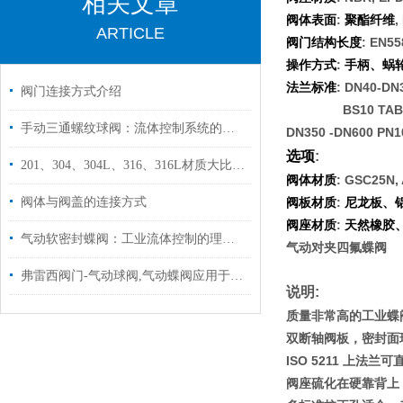
相关文章
:
,
阀体表面
聚酯纤维
ARTICLE
: EN55
阀门结构长度
:
操作方式
手柄、蜗
: DN40-DN
法兰标准
阀门连接方式介绍
BS10 TABL
手动三通螺纹球阀：流体控制系统的灵活枢纽
DN350 -DN600 PN
选项
:
201、304、304L、316、316L材质大比拼，你选对了吗？
: GSC25N, A
阀体材质
阀体与阀盖的连接方式
:
阀板材质
尼龙板、
:
阀座材质
天然橡胶
气动软密封蝶阀：工业流体控制的理想之选
气动对夹四氟蝶阀
弗雷西阀门-气动球阀,气动蝶阀应用于奎克化学（中国）有限公司
说明
:
质量非常高的工业蝶
双断轴阀板，密封面
ISO 5211 
上法兰可
阀座硫化在硬靠背上