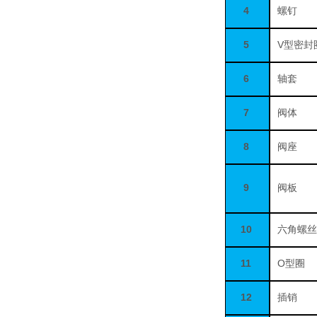
4
螺钉
5
V
型密封
6
轴套
7
阀体
8
阀座
9
阀板
10
六角螺
11
O
型圈
12
插销