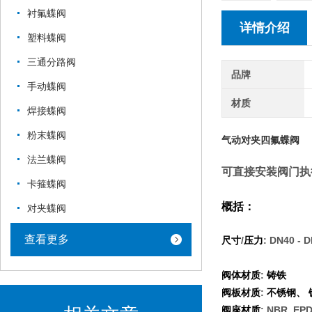
衬氟蝶阀
详情介绍
塑料蝶阀
三通分路阀
品牌
手动蝶阀
材质
焊接蝶阀
粉末蝶阀
气动对夹四氟蝶阀
法兰蝶阀
可直接安装阀门执
卡箍蝶阀
概括
：
对夹蝶阀
查看更多
/
: DN40 - 
尺寸
压力
:
阀体材质
铸铁
:
阀板材质
不锈钢、
: NBR, EP
阀座材质