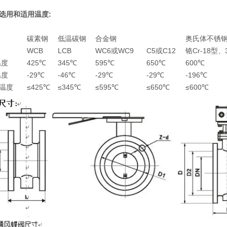
选用和适用温度:
碳素钢
低温碳钢
合金钢
奥氏体不锈
WCB
LCB
WC6或WC9
C5或C12
铬Cr-18型、
温度
425℃
345℃
595℃
650℃
600℃
温度
-29℃
-46℃
-29℃
-29℃
-196℃
温度
≤425℃
≤345℃
≤595℃
≤650℃
≤600℃