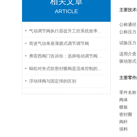
相关文章
主要技术
ARTICLE
公称通径
气动调节阀执行器提升工控系统效率的智能设备
公称压力
试验压力
简述气动单座薄膜式调节调节阀
适用介质
弗雷西阀门告诉你：选择电动调节阀时要注意哪几个方面
驱动形式
蜗轮对夹式软密封蝶阀是流体控制的可靠伙伴
主要零件
浮动球阀与固定球的区别
零件名称
阀体
蝶板
密封圈
阀杆
填料