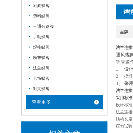
衬氟蝶阀
详
塑料蝶阀
三通分路阀
品牌
手动蝶阀
焊接蝶阀
法兰连接
通风蝶
粉末蝶阀
等管道
法兰蝶阀
1、
设
2、
操
卡箍蝶阀
3、
采
对夹蝶阀
法兰连接
采用标准
查看更多
设计标准
法兰连接
结构长度
压力试验