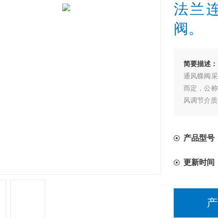
法兰
阀。
简要描述：
通风蝶阀采
而定，公称
风调节介质
其主要特点
1、 设计
2、 操作
产品型号
3、 采用
更新时间
产