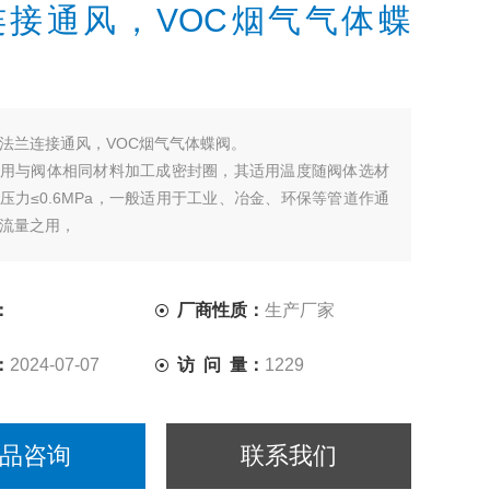
连接通风，VOC烟气气体蝶
法兰连接通风，VOC烟气气体蝶阀。
用与阀体相同材料加工成密封圈，其适用温度随阀体选材
压力≤0.6MPa，一般适用于工业、冶金、环保等管道作通
流量之用，
为：
新颖、合理、结构*，重量轻，启闭迅速。
力矩小，操作方便，胜利灵巧。
：
厂商性质：
生产厂家
适应的材料以满足不同介质温度及腐蚀性介质等。
：
2024-07-07
访 问 量：
1229
品咨询
联系我们