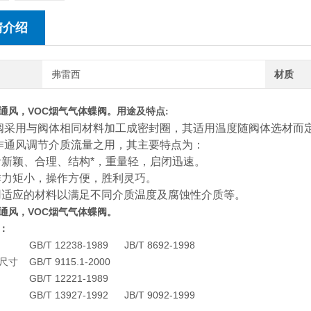
情介绍
弗雷西
材质
通风，VOC烟气气体蝶阀。
用途及特点
:
阀采用与阀体相同材料加工成密封圈，其适用温度随阀体选材而
作通风调节介质流量之用，其主要特点为：
计新颖、合理、结构*，重量轻，启闭迅速。
作力矩小，操作方便，胜利灵巧。
用适应的材料以满足不同介质温度及腐蚀性介质等。
通风，VOC烟气气体蝶阀。
：
GB/T 12238-1989
JB/T 8692-1998
尺寸
GB/T 9115.1-2000
GB/T 12221-1989
GB/T 13927-1992
JB/T 9092-1999