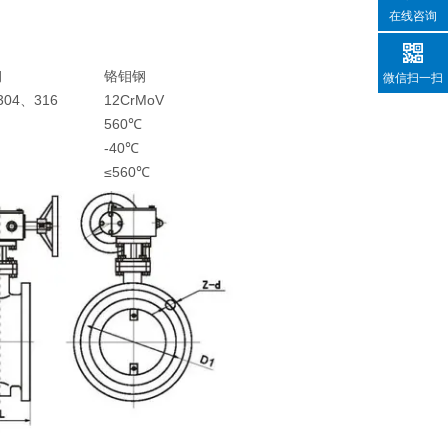
在线咨询
钢
铬钼钢
微信扫一扫
304、316
12CrMoV
560℃
-40℃
≤560℃