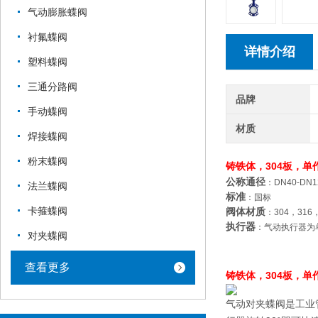
气动膨胀蝶阀
衬氟蝶阀
详情介绍
塑料蝶阀
三通分路阀
品牌
手动蝶阀
材质
焊接蝶阀
粉末蝶阀
铸铁体，304板，单
公称通径
：DN40-DN1
法兰蝶阀
标准
：国标
卡箍蝶阀
阀体材质
：304，31
执行器
：气动执行器为
对夹蝶阀
查看更多
铸铁体，304板，单
气动对夹蝶阀是工业