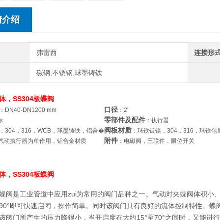
情介绍
弗雷西
连接形
碳钢,不锈钢,球墨铸铁
体，SS304板蝶阀
口径
：DN40-DN1200 mm
：2'
零部件及配件
标
：执行器
阀板材质
：304，316，WCB，球墨铸铁，铝合�
：球铁镀镍，304，316，球铁包
附件
气动执行器为单作用，铝合金材质
：电磁阀，三联件，限位开关
体，SS304板蝶阀
蝶阀是工业管道中应用zui为常用的阀门品种之一。气动对夹蝶阀体积小
90°即可快速启闭，操作简单。同时该阀门具有良好的流体控制特性。蝶
该阀门所产生的压力降很小，当开启度在大约15°至70°之间时，又能