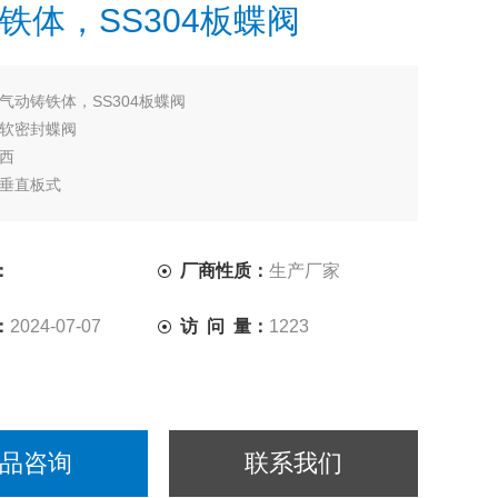
铁体，SS304板蝶阀
气动铸铁体，SS304板蝶阀
软密封蝶阀
西
垂直板式
铸铁
对夹
水;蒸汽;油品;各种高腐蚀化学介质;弱酸碱介质;空气
：
厂商性质：
生产厂家
常压 工作温度：常温
：
2024-07-07
访 问 量：
1223
品咨询
联系我们