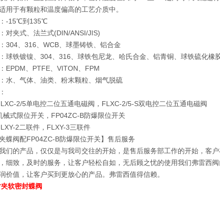
适用于有颗粒和温度偏高的工艺介质中。
-15℃到135℃
对夹式、法兰式(DIN/ANSI/JIS)
：304、316、WCB、球墨铸铁、铝合金
：球铁镀镍、304、316、球铁包尼龙、哈氏合金、铝青铜、球铁硫化橡
EPDM、PTFE、VITON、FPM
：水、气体、油类、粉末颗粒、烟气脱硫
：
LXC-2/5单电控二位五通电磁阀，FLXC-2/5-S双电控二位五通电磁阀
机械式限位开关，FP04ZC-B防爆限位开关
LXY-2二联件，FLXY-3三联件
夹蝶阀配FP04ZC-B防爆限位开关】售后服务
我们的产品，仅仅是与我司交往的开始，是售后服务部工作的开始，客户
，细致，及时的服务，让客户轻松自如，无后顾之忧的使用我们弗雷西阀
润价值，让客户买到更放心的产品。弗雷西值得信赖。
对夹软密封蝶阀