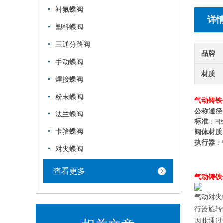
衬氟蝶阀
详
塑料蝶阀
三通分路阀
品牌
手动蝶阀
材质
焊接蝶阀
粉末蝶阀
气动铸铁
公称通径
法兰蝶阀
标准
：国
卡箍蝶阀
阀体材质
执行器
：
对夹蝶阀
查看更多
气动铸铁
气动对夹
行器旋转
因此通过