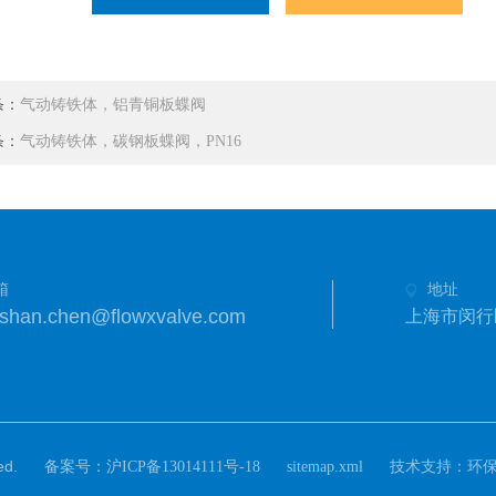
条：
气动铸铁体，铝青铜板蝶阀
条：
气动铸铁体，碳钢板蝶阀，PN16
箱
地址
shan.chen@flowxvalve.com
上海市闵行区
d.
备案号：
技术支持：
沪ICP备13014111号-18
sitemap.xml
环