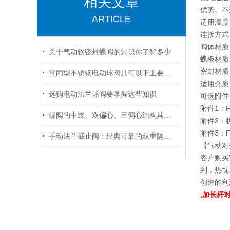
相关文章
优势。不
ARTICLE
适用温度：
连接方式：
阀体材质
关于气动软密封蝶阀的知识你了解多少
蝶板材质
密封材质：
常闭型不锈钢电动球阀具有以下主要特点
适用介质
选购电动法兰球阀要掌握这些知识
可选附件
附件1：F
蝶阀的中线、双偏心、三偏心结构具体有什么特点和区别？之结构特点篇
附件2：
附件3：F
手动法兰截止阀：经典可靠的双重隔离屏障
【气动对
客户购买
到，热忱
创造的利
,加长杆