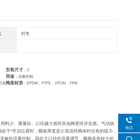
式
对夹
安装尺寸
：2'
用途
：流量控制
阀座材质
尼龙
：EPDM，PTFE，VITON，FPM
、用料少、重量轻、口径越大相对其他阀更经济实惠。气动执
电话
阀处于*开启位置时，蝶板厚度是介质流经阀体时仅有的阻力，
进行灵敏的流量控制，因此大口径的流量调节，蝶阀具有较大的