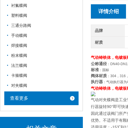
衬氟蝶阀
详情介绍
塑料蝶阀
三通分路阀
品牌
手动蝶阀
材质
焊接蝶阀
粉末蝶阀
气动铸铁体，电镀板
公称通径
：DN40-DN1
法兰蝶阀
标准
：国标
卡箍蝶阀
阀体材质
：304，31
执行器
：气动执行器为
对夹蝶阀
气动铸铁体，电镀板
查看更多
气动对夹蝶阀是工业
行器旋转90°即可
因此通过该阀门所产
优势。不适用于有颗
适用温度：-15℃到1