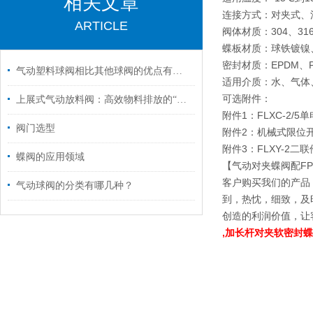
相关文章
连接方式：对夹式、法兰式
ARTICLE
阀体材质：304、3
蝶板材质：球铁镀镍
密封材质：EPDM、P
气动塑料球阀相比其他球阀的优点有哪些
适用介质：水、气体
可选附件：
上展式气动放料阀：高效物料排放的“气动先锋”
附件1：FLXC-2/
阀门选型
附件2：机械式限位开
附件3：FLXY-2二联
蝶阀的应用领域
【气动对夹蝶阀配FP
客户购买我们的产品
气动球阀的分类有哪几种？
到，热忱，细致，及
创造的利润价值，让
,加长杆对夹软密封