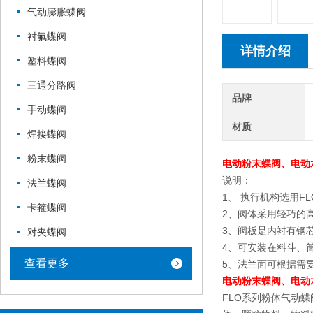
气动膨胀蝶阀
衬氟蝶阀
详情介绍
塑料蝶阀
三通分路阀
品牌
手动蝶阀
材质
焊接蝶阀
粉末蝶阀
电动粉末蝶阀、电动
说明：
法兰蝶阀
1、 执行机构选用
卡箍蝶阀
2、阀体采用轻巧的
3、阀板是内衬有钢
对夹蝶阀
4、可安装在料斗、
查看更多
5、法兰面可根据需
电动粉末蝶阀、电动
FLO系列粉体气动