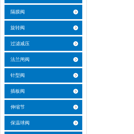
隔膜阀
旋转阀
过滤减压
法兰闸阀
针型阀
插板阀
伸缩节
保温球阀