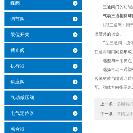
蝶阀
三通阀门的功能
气动三通塑料球
调节阀
L型三通阀：用于分
出管路的场合。
限位开关
T型三通阀：流体可
截止阀
任意两端口间都形成
选型与应用要点
执行器
选择气动三通塑料球
阀体材质与输送介质
角座阀
配、阀体方向指示以
气动减压阀
上一条：
多回转
电气定位器
下一条：
常闭型
离合器