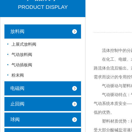
PRODUCT DISPLAY
放料阀
上展式放料阀
流体控制中的分
气动放料阀
在化工、电镀、水
气动插板阀
路流体合流后输出。
粉末阀
需求而设计的专用控
气动驱动与塑料材
电磁阀
气动驱动特点：气动
气动系统本质安全—
止回阀
低的优势。
球阀
塑料材质优势：阀体
受大部分酸碱盐溶液