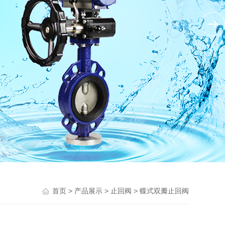
>
>
>
首页
产品展示
止回阀
蝶式双瓣止回阀