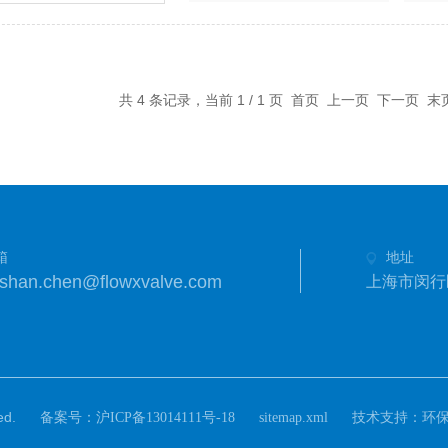
共 4 条记录，当前 1 / 1 页 首页 上一页 下一页 
箱
地址
shan.chen@flowxvalve.com
上海市闵行区
d.
备案号：
技术支持：
沪ICP备13014111号-18
sitemap.xml
环