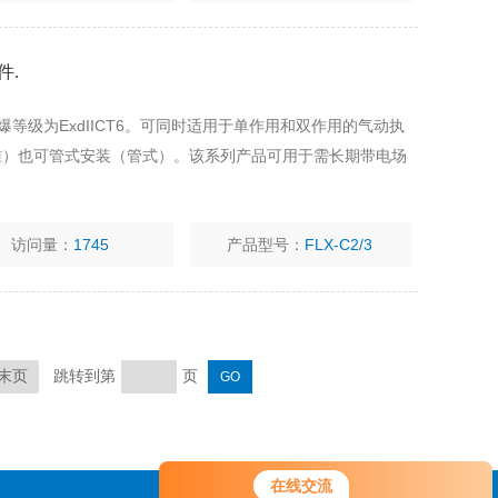
件.
等级为ExdIICT6。可同时适用于单作用和双作用的气动执
准）也可管式安装（管式）。该系列产品可用于需长期带电场
访问量：
1745
产品型号：
FLX-C2/3
跳转到第
页
末页
您好！欢迎前来咨询，很高兴为您
在线交流
服务，请问您要咨询什么问题呢？