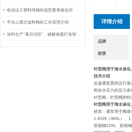
电动法兰塑料球阀的选型要掌握这些内容
详情介绍
手动上展式放料阀的工作原理介绍
涂料生产“幕后功臣”，破解难题打造智能生产闭环
品牌
材质
针型阀用于海水谈化
技术介绍
反渗透装置的运行靠
和浓水压力的压力差保
针型阀，针型阀的特
针型阀用于海水谈化
材质：通常用于阀体
1.4539（904L）、1
双相钢2205、双相钢2