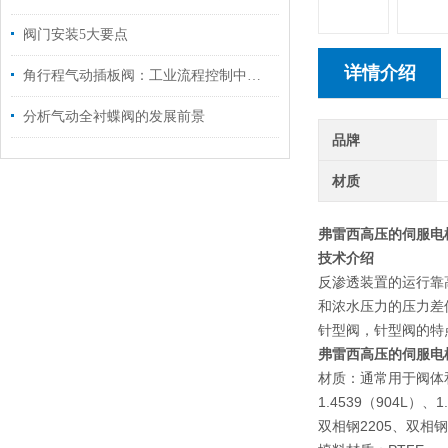
阀门安装5大要点
详情介绍
角行程气动插板阀：工业流程控制中的关键执行元件
分析气动全衬蝶阀的发展前景
品牌
材质
弗雷西高压的伺服电
技术介绍
反渗透装置的运行靠
和浓水压力的压力差保
针型阀，针型阀的特
弗雷西高压的伺服电
材质：通常用于阀体
1.4539（904L）、1
双相钢2205、双相钢2