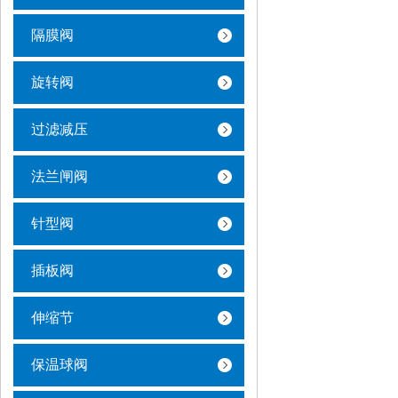
隔膜阀
旋转阀
过滤减压
法兰闸阀
针型阀
插板阀
伸缩节
保温球阀