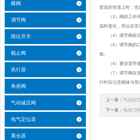
蝶阀
竖直的管道上时，也
（3）阀的工作环境
调节阀
温时老化，所以在安
（4）调节阀前后位
限位开关
（5）调节阀的口径
截止阀
致。
（6）要设置旁通
执行器
（7）调节阀在安装
行时应注意阀体
角座阀
上一条：
气动法
气动减压阀
下一条：
电动刀
电气定位器
离合器