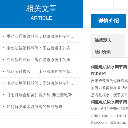
相关文章
ARTICLE
详情介绍
手动三通螺纹球阀：精确流体控制的理想选择
连接形式
电动法兰塑料球阀：工业管道中的实用之选
适用介质
立式旋启式止回阀在管道系统中的重要应用
伺服电机浓水调节阀
气动全衬蝶阀——工业流体控制的优选装置
技术介绍
反渗透装置的运行靠高
电动法兰塑料球阀：高效流体控制的创新解决方案
的压力差保持在
0. 3M
【七月展会预览】意大利·弗雷西诚挚邀请您共襄盛会！
是内孔很小，便于调节
伺服电机浓水调节阀
如何解决浓水调节阀的外泄故障
材质：通常用于阀体和阀
1.4539
904L
1.4404
（
）、
2205
2507
双相钢
、双相钢