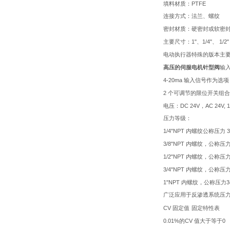
PTFE
填料材质：
连接方式：法兰、螺纹
密封材质：硬密封或软密
1"
1/4"
1/2
主要尺寸：
、
、
电动执行器特殊的版本主
高压的伺服电机针型阀
输
4-20ma
输入信号作为选项
2
个可调节的限位开关组合
DC 24V
AC 24V, 
电压：
，
压力等级：
1/4"NPT
3
内螺纹公称压力
3/8"NPT
内螺纹，公称压
1/2"NPT
内螺纹，公称压
3/4"NPT
内螺纹，公称压
1"NPT
3
内螺纹，公称压力
广泛应用于反渗透系统压
CV
固定值
固定特性表
0.01%
CV
0
的
值大于等于