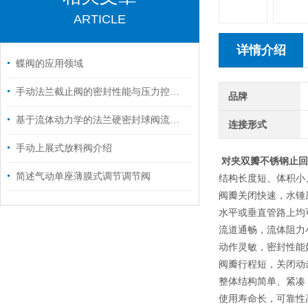
ARTICLE
详情介绍
蝶阀的应用领域
手动法兰截止阀的密封性能与压力控制分析
品牌
基于流体动力学的法兰硬密封球阀流量特性分析
连接形式
手动上展式放料阀介绍
对夹双瓣不锈钢止回
简述气动单座薄膜式调节调节阀
结构长度短、体积小
阀瓣关闭快速，水锺
水平或垂直管路上均
流道通畅，流体阻力
动作灵敏，密封性能
阀瓣行程短，关闭动
整体结构简单、紧凑
使用寿命长，可靠性