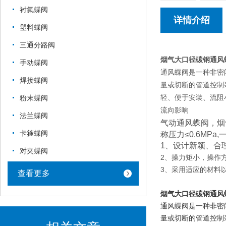
衬氟蝶阀
详情介绍
塑料蝶阀
三通分路阀
烟气大口径碳钢通风
手动蝶阀
通风蝶阀是一种非密
焊接蝶阀
量或切断的管道控制
轻、便于安装、流阻
粉末蝶阀
流向影响
法兰蝶阀
气动通风蝶阀，烟
卡箍蝶阀
称压力≤0.6M
1、设计新颖、合
对夹蝶阀
2、操力矩小，操作
3、采用适应的材料
查看更多
烟气大口径碳钢通风
通风蝶阀是一种非密
量或切断的管道控制