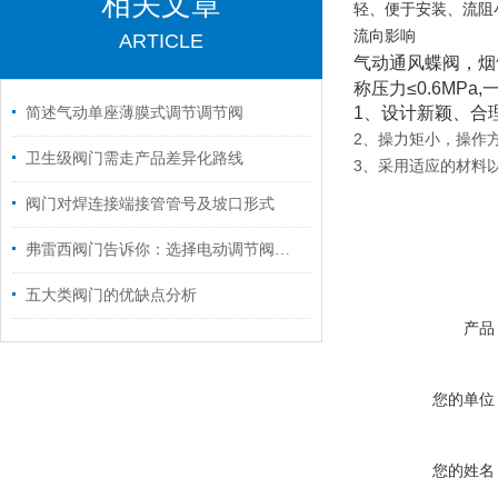
相关文章
轻、便于安装、流阻
流向影响
ARTICLE
气动通风蝶阀，烟
称压力≤0.6M
1、设计新颖、合
简述气动单座薄膜式调节调节阀
2、操力矩小，操作
卫生级阀门需走产品差异化路线
3、采用适应的材料
阀门对焊连接端接管管号及坡口形式
弗雷西阀门告诉你：选择电动调节阀时要注意哪几个方面
五大类阀门的优缺点分析
产品
您的单位
您的姓名