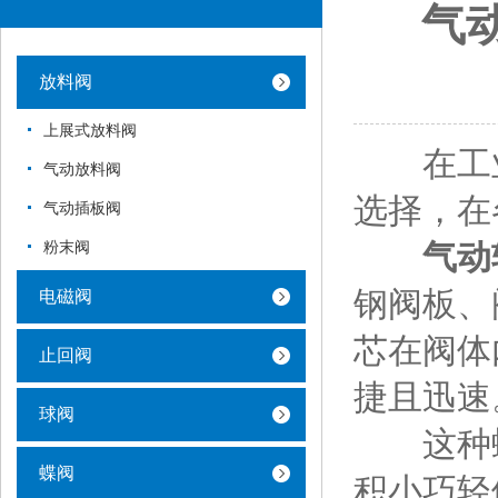
气
放料阀
上展式放料阀
在工业
气动放料阀
选择，在
气动插板阀
粉末阀
气动
钢阀板、
电磁阀
芯在阀体
止回阀
捷且迅速
球阀
这种蝶
蝶阀
积小巧轻