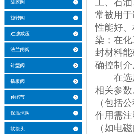
工、石油
隔膜阀
常被用于
旋转阀
性能好、
过滤减压
染；在化
法兰闸阀
封材料能
确控制介
针型阀
在选用
插板阀
相关参数
伸缩节
（包括公
作用需注
保温球阀
（如电磁
软接头