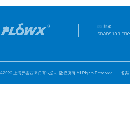
邮箱
shanshan.ch
©2026 上海弗雷西阀门有限公司 版权所有 All Rights Reserved.
备案