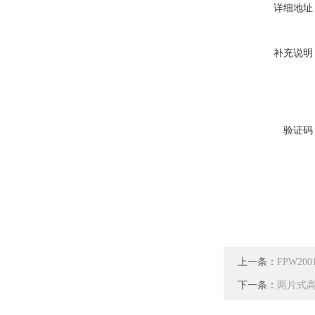
详细地址
补充说明
验证码
上一条：
FPW20
下一条：
两片式高