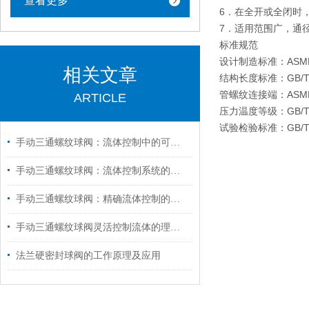
查看更多
6．在全开或全闭时
7．适用范围广，通
标准规范
设计制造标准：ASME B
相关文章
结构长度标准：GB/T 1
管螺纹连接端：ASME B1.
ARTICLE
压力温度等级：GB/T 1
试验检验标准：GB/T 1
手动三通螺纹球阀：流体控制中的可靠枢纽
手动三通螺纹球阀：流体控制系统的灵活枢纽
手动三通螺纹球阀：精确流体控制的理想选择
手动三通螺纹球阀灵活控制流体的理想选择
法兰硬密封球阀的工作原理及应用