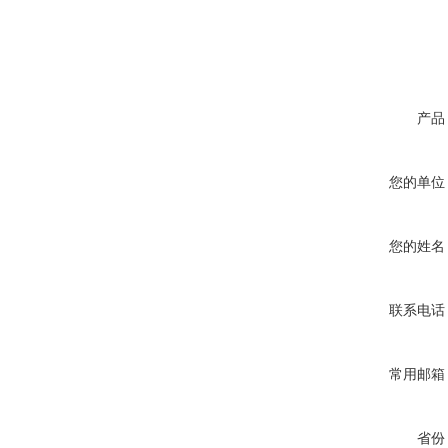
产品
您的单位
您的姓名
联系电话
常用邮箱
省份