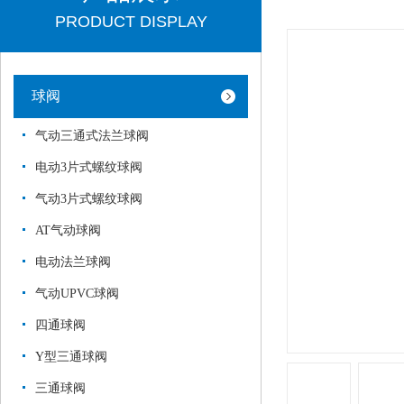
PRODUCT DISPLAY
球阀
气动三通式法兰球阀
电动3片式螺纹球阀
气动3片式螺纹球阀
AT气动球阀
电动法兰球阀
气动UPVC球阀
四通球阀
Y型三通球阀
三通球阀