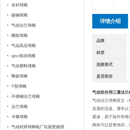
全衬球阀
碳钢球阀
详情介绍
气动法兰球阀
螺纹球阀
品牌
气动高压球阀
材质
upvc电动球阀
连接形式
气动塑料球阀
陶瓷球阀
是否库存
V型球阀
气动双作用三通法兰P
不锈钢法兰球阀
气动法兰球阀英文（P
法兰球阀
直通的流道。通常认
紧凑，易于操作和维
卡箍球阀
阀体可以是整体的，
气动对焊球阀电厂垃圾焚烧用