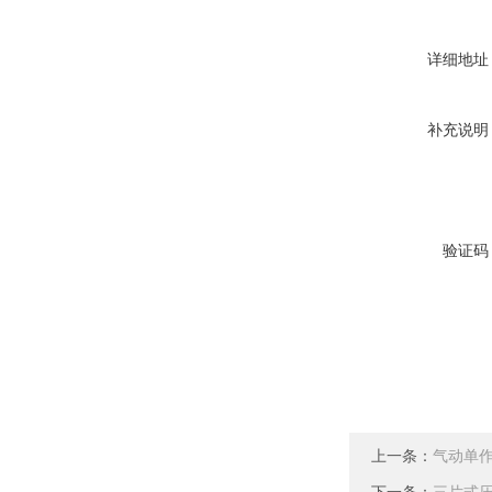
详细地址
补充说明
验证码
上一条：
气动单作