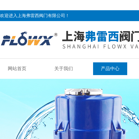
欢迎进入上海弗雷西阀门有限公司！
网站首页
关于我们
产品中心