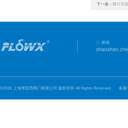
下一条：
两片式低平
邮箱
shanshan.ch
©2026 上海弗雷西阀门有限公司 版权所有 All Rights Reserved.
备案