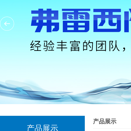
产品展示
产品展示