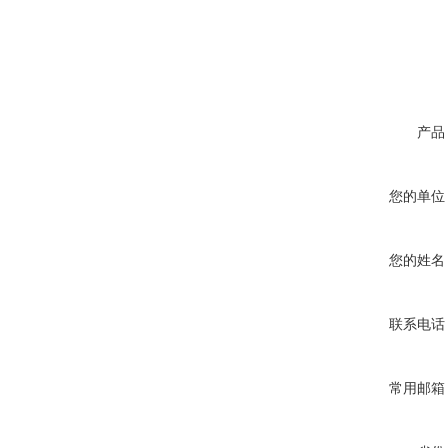
产品
您的单位
您的姓名
联系电话
常用邮箱