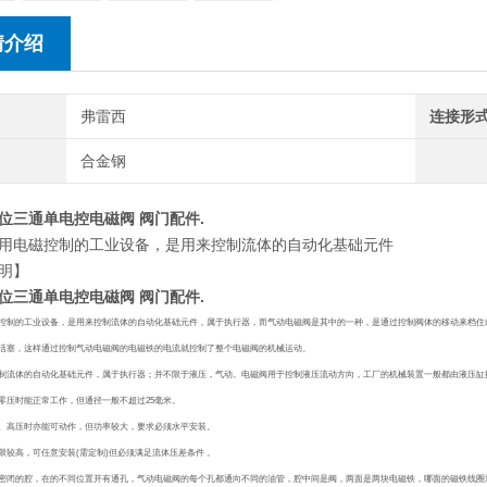
情介绍
弗雷西
连接形
合金钢
位三通单电控电磁阀 阀门配件.
用电磁控制的工业设备，是用来控制流体的自动化基础元件
明】
位三通单电控电磁阀 阀门配件.
控制的工业设备，是用来控制流体的自动化基础元件，属于
执行器
，而气动电磁阀是其中的一种，是通过控制
阀体
的移动来档住
活塞，这样通过控制气动电磁阀的电磁铁的电流就控制了整个电磁阀的
机械运动
。
制流体的自动化基础元件，属于执行器；并不限于液压，气动。电磁阀用于控制液压流动方向，工厂的机械装置一般都由液压缸
零压时能正常工作，但通径一般不超过25毫米。
、高压时亦能可动作，但功率较大，要求必须水平安装。
限较高，可任意安装(需定制)但必须满足流体压差条件 。
密闭的腔，在的不同位置开有通孔，气动电磁阀的每个孔都通向不同的油管，腔中间是阀，两面是两块电磁铁，哪面的磁铁线圈