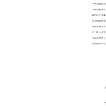
气动电磁阀通过
气动电磁阀的运
我们说的气动电
阀芯在线圈不通
磁阀带电状态和
道，其中的两出
在设计过程中，
电磁阀符号常常