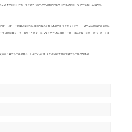
压力来推动油刚的活塞，这样通过控制气动电磁阀的电磁铁的电流就控制了整个电磁阀的机械运动。
的作用。例如，二位电磁阀是指电磁阀的阀芯有两个不同的工作位置（开或关）， 对气动电磁阀而言就是电
二通电磁阀具有一进一出的二个通道，是zui常见的气动电磁阀；二位三通电磁阀，则是一进二出的三个通
使用的几种气动电磁阀符号，以便于自控设计人员能够更直观的理解气动电磁阀气路图。