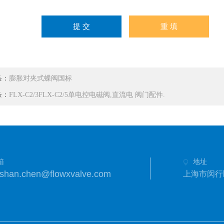
条：
膨胀对夹式蝶阀国标
条：
FLX-C2/3FLX-C2/5单电控电磁阀,直流电 阀门配件.
箱
地址
shan.chen@flowxvalve.com
上海市闵行区