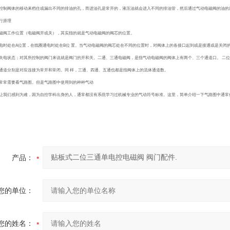
控制阀体的移动来档住或漏出不同的排油的孔，而进油孔是常开的，液压油就会进入不同的排油管，然后通过气动电磁阀的油的
行原理
磁阀工作位置（电磁阀开或关），其实指的就是气动电磁阀的阀芯的位置。
电时处在A位置，在线圈通电时处在B位 置。当气动电磁阀的阀芯处在不同的位置时，对阀体上的各接口起到或是接通或是关闭
失电状态；对其所控制的阀门来说就是阀门的开和关。二通、三通电磁阀，是指气动电磁阀的阀体上有两个、三个通道口。 二位
通道分别是对应连接为常开和常闭。同 样，三通、四通、五通也都是指阀体上的流体通道数。
常常需要看气路图。但是气路图中使用到的种种气动
让我们感到为难，因为自控学科出身的人，通常都没有系统学习过机械专业的气动符号标准。这里，简单介绍一下气路图中通常
产品：
您的单位：
您的姓名：