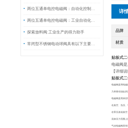
两位五通单电控电磁阀：自动化控制的关键元件
详
两位五通单电控电磁阀：工业自动化的关键元件
品牌
探索放料阀:工业生产的得力助手
材质
常闭型不锈钢电动球阀具有以下主要特点
贴板式二
电磁阀是
【详细说
贴板式二
电磁阀
是用电磁
力来推动油缸的
电磁阀是用来控
在真空、负压、
在零压差或真空
流体压力范围上
气动电磁阀里有