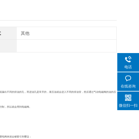
式
其他
电话
在线咨询
或漏出不同的排油的孔，而进油孔是常开的，液压油就会进入不同的排油管，然后通过气动电磁阀的油的压
微信扫一扫
控制，所以就会用到电磁阀。
通电阀体就会被吸引到哪边；