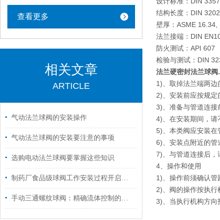
设计标准：DIN 3357/1
结构长度：DIN 3202 
查看更多
壁厚：ASME 16.34, 
法兰接端：DIN EN109
防火测试：API 607
检验与测试：DIN 3230
相关文章
法兰硬密封法兰球阀..
1)、取掉法兰端两
ARTICLE
2)、安装前应按规定
3)、准备与管道连
气动法兰球阀的安装操作
4)、在安装期间，
5)、本类阀应安装
气动法兰球阀的安装要注意的事项
6)、安装点附近的
7)、与管道连接后
选购电动法兰球阀要掌握这些知识
4、操作和使用
1)、操作前须确认
制药厂食品级球阀工作安装过程开启指南
2)、阀的操作按执行
手动三通螺纹球阀：精确流体控制的理想选择
3)、当执行机构方