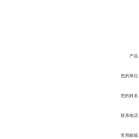
产品
您的单位
您的姓名
联系电话
常用邮箱