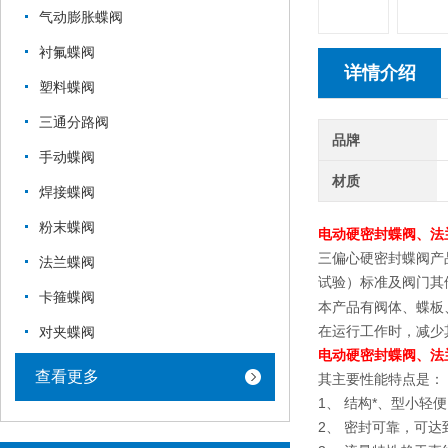
气动膨胀蝶阀
衬氟蝶阀
详情介绍
塑料蝶阀
三通分路阀
品牌
手动蝶阀
材质
焊接蝶阀
粉末蝶阀
电动硬密封蝶阀、法
三偏心硬密封蝶阀产
法兰蝶阀
试验）标准及阀门其
卡箍蝶阀
本产品有阀体、蝶板
在运行工作时，减少
对夹蝶阀
电动硬密封蝶阀、法
查看更多
其主要性能特点是：
1、 结构*、型小轻
2、 密封可靠，可