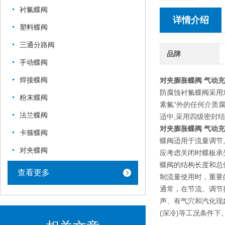
衬氟蝶阀
详情介绍
塑料蝶阀
三通分路阀
品牌
手动蝶阀
焊接蝶阀
对夹膨胀蝶阀 气动
防腐蚀衬氟蝶阀采用
粉末蝶阀
素氟"外的任何介质腐
法兰蝶阀
适中,采用四级密封
对夹膨胀蝶阀 气动
卡箍蝶阀
蝶阀适用于流量调节
对夹蝶阀
应考虑关闭时蝶板承
蝶阀的结构长度和总
查看更多
制流量使用时，重要
通常，在节流、调节
声、有气穴和汽化现
(深冷)等工况条件下