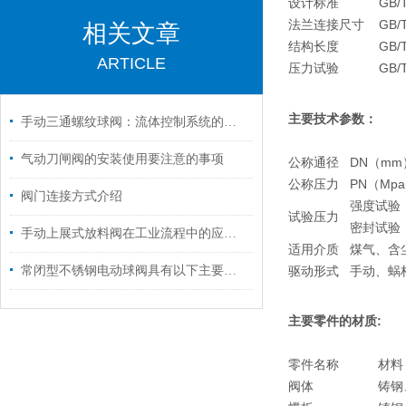
设计标准
GB/
法兰连接尺寸
GB/T
相关文章
结构长度
GB/
ARTICLE
压力试验
GB/
主要技术参数
：
手动三通螺纹球阀：流体控制系统的灵活枢纽
气动刀闸阀的安装使用要注意的事项
公称通径
DN（mm
公称压力
PN（Mp
阀门连接方式介绍
强度试验
试验压力
密封试验
手动上展式放料阀在工业流程中的应用与效率提升
适用介质
煤气、含
常闭型不锈钢电动球阀具有以下主要特点
驱动形式
手动、蜗
主要零件的
材质
:
零件名称
材料
阀体
铸钢