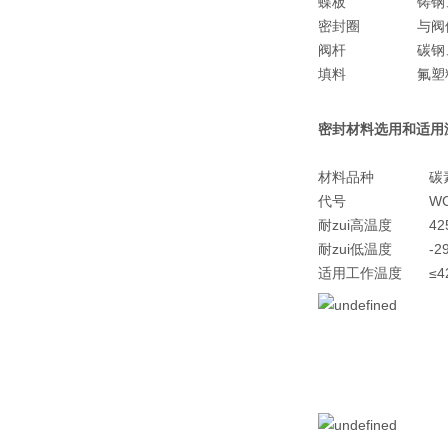
蝶板
铸钢
密封圈
与阀
阀杆
碳钢
填料
氟塑
密封材料选用和适用
材料品种
碳
代号
W
耐zui高温度
42
耐zui低温度
-2
适用工作温度
≤4