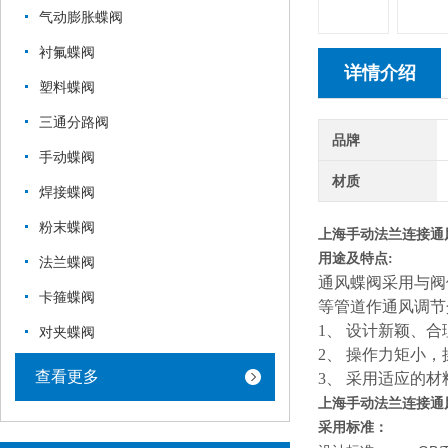
气动膨胀蝶阀
衬氟蝶阀
详情介绍
塑料蝶阀
三通分路阀
品牌
手动蝶阀
材质
焊接蝶阀
粉末蝶阀
上海手动法兰连接通
用途及特点
:
法兰蝶阀
通风蝶阀采用与阀
卡箍蝶阀
等管道作通风调节
1、
设计新颖、合
对夹蝶阀
2、
操作力矩小，
查看更多
3、
采用适应的材
上海手动法兰连接通
采用标准：