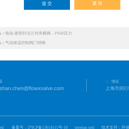
条：
电动.硬密封法兰对夹蝶阀，PN40压力.
条：
气动保温控制阀门球阀
箱
地址
shan.chen@flowxvalve.com
上海市闵行区
d.
备案号：
技术支持：
沪ICP备13014111号-18
sitemap.xml
环