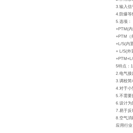
3.输入信
4.防爆等级：
5.选项： 
+PTM(
+PTM
+L/S(
+ L/S
+PTM
5特点：1
2.电气
3.调校
4.对于
5.不需
6.设计
7.易于
8.空气
应用行业