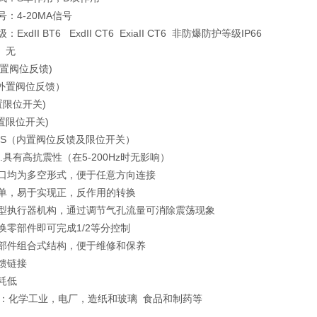
号：4-20MA信号
ExdII BT6   ExdII CT6  ExiaII CT6  非防爆防护等级IP66
  无
内置阀位反馈)
（外置阀位反馈）
内置限位开关)
(外置限位开关)
+L/S（内置阀位反馈及限位开关）
.具有高抗震性（在5-200Hz时无影响）
接口均为多空形式，便于任意方向连接
简单，易于实现正，反作用的转换
小型执行器机构，通过调节气孔流量可消除震荡现象
要换零部件即可完成1/2等分控制
为部件组合式结构，便于维修和保养
反馈链接
消耗低
：化学工业，电厂，造纸和玻璃  食品和制药等