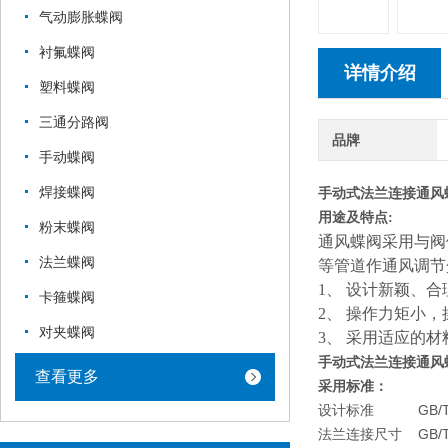
气动膨胀蝶阀
衬氟蝶阀
详情介绍
塑料蝶阀
三通分路阀
品牌
手动蝶阀
焊接蝶阀
手动式法兰连接通风
用途及特点
:
粉末蝶阀
通风蝶阀采用与阀
法兰蝶阀
等管道作通风调节
1、
设计新颖、合
卡箍蝶阀
2、
操作力矩小，
对夹蝶阀
3、
采用适应的材
手动式法兰连接通风
查看更多
采用标准：
设计标准
GB/
法兰连接尺寸
GB/T