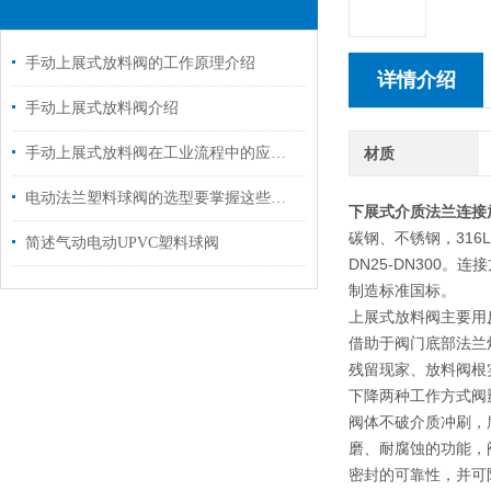
手动上展式放料阀的工作原理介绍
详情介绍
手动上展式放料阀介绍
手动上展式放料阀在工业流程中的应用与效率提升
材质
电动法兰塑料球阀的选型要掌握这些内容
下展式介质法兰连接
碳钢、不锈钢，316L。
简述气动电动UPVC塑料球阀
DN25-DN300
制造标准国标。
上展式放料阀主要⽤
借助于阀⻔底部法兰
残留现家、放料阀根
下降两种⼯作⽅式阀
阀体不破介质冲刷，
磨、耐腐蚀的功能，
密封的可靠性，并可