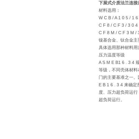
下展式介质法兰连接
材料选⽤：
W C B / A 1 0
C F 8 / C F 3 /
C F 8 M / C F 3
镍基合⾦、钛合⾦主
具体选⽤那种材料⽤
压⼒温度等级
A S M E B1 6
等级，不同壳体材料
⻔的主要基准之⼀。
E B 1 6 . 3
度、压⼒超负荷运⾏
超负荷运⾏。