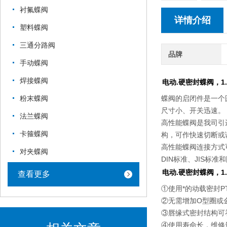
衬氟蝶阀
详情介绍
塑料蝶阀
三通分路阀
品牌
手动蝶阀
焊接蝶阀
电动.硬密封蝶阀，1.
蝶阀的启闭件是一个
粉末蝶阀
尺寸小、开关迅速。
法兰蝶阀
高性能蝶阀是我司引
卡箍蝶阀
构，可作快速切断或
高性能蝶阀连接方式可
对夹蝶阀
DIN标准、JIS标
电动.硬密封蝶阀，1.
查看更多
①使用*的动载密封P
②无需增加O型圈或
③唇缘式密封结构可
④使用寿命长，维修