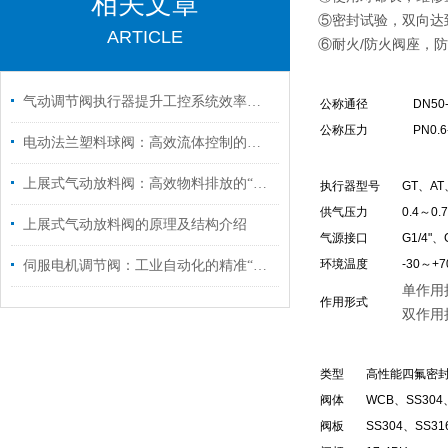
相关文章
⑤密封试验，双向达
ARTICLE
⑥耐火/防火阀座，防
气动调节阀执行器提升工控系统效率的智能设备
公称通径
DN50-
公称压力
PN0.6
电动法兰塑料球阀：高效流体控制的创新解决方案
上展式气动放料阀：高效物料排放的“气动先锋”
执行器型号
GT、A
供气压力
0.4～0.
上展式气动放料阀的原理及结构介绍
气源接口
G1/4"、
环境温度
-30～+
伺服电机调节阀：工业自动化的精准“指挥官”
单作用执
作用形式
双作用执
类型
高性能四氟密
阀体
WCB、SS304
阀板
SS304、SS31