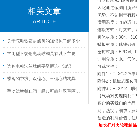
行器旋转90°即可
因此通过该阀门所产
相关文章
优势。不适用于有颗
ARTICLE
适用温度：-15℃到1
连接方式：对夹式、法兰式
阀体材质：304、3
关于气动软密封蝶阀的知识你了解多少
蝶板材质：球铁镀镍
密封材质：EPDM、P
常闭型不锈钢电动球阀具有以下主要特点
适用介质：水、气体
选购电动法兰球阀要掌握这些知识
可选附件：
附件1：FLXC-2/
蝶阀的中线、双偏心、三偏心结构具体有什么特点和区别？之结构特点篇
附件2：机械式限位开
附件3：FLXY-2二联
手动法兰截止阀：经典可靠的双重隔离屏障
【气动对夹蝶阀配FP
客户购买我们的产品
到，热忱，细致，及
创造的利润价值，让
,加长杆对夹软密封