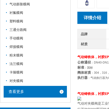
气动膨胀蝶阀
衬氟蝶阀
详情介绍
塑料蝶阀
三通分路阀
品牌
手动蝶阀
材质
焊接蝶阀
粉末蝶阀
气动铸铁体，衬胶E
公称通径
：DN40-DN1
法兰蝶阀
标准
：国标
卡箍蝶阀
阀体材质
：304，31
执行器
：气动执行器为
对夹蝶阀
查看更多
气动铸铁体，衬胶E
气动对夹蝶阀是工业