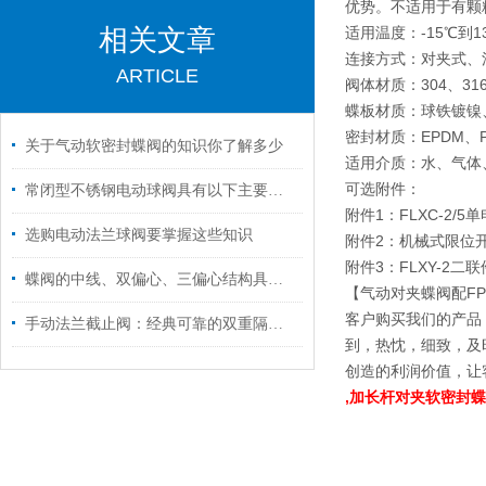
优势。不适用于有颗
相关文章
适用温度：-15℃到1
连接方式：对夹式、法兰式
ARTICLE
阀体材质：304、3
蝶板材质：球铁镀镍
密封材质：EPDM、P
关于气动软密封蝶阀的知识你了解多少
适用介质：水、气体
可选附件：
常闭型不锈钢电动球阀具有以下主要特点
附件1：FLXC-2/
选购电动法兰球阀要掌握这些知识
附件2：机械式限位开
附件3：FLXY-2二联
蝶阀的中线、双偏心、三偏心结构具体有什么特点和区别？之结构特点篇
【气动对夹蝶阀配FP
客户购买我们的产品
手动法兰截止阀：经典可靠的双重隔离屏障
到，热忱，细致，及
创造的利润价值，让
,加长杆对夹软密封