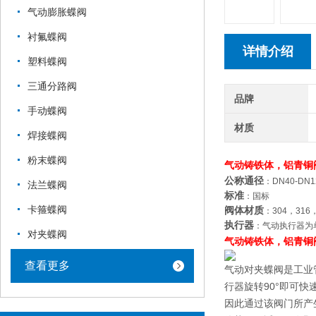
气动膨胀蝶阀
衬氟蝶阀
详情介绍
塑料蝶阀
三通分路阀
品牌
手动蝶阀
材质
焊接蝶阀
粉末蝶阀
气动铸铁体，铝青铜
公称通径
：DN40-DN1
法兰蝶阀
标准
：国标
卡箍蝶阀
阀体材质
：304，31
执行器
：气动执行器为
对夹蝶阀
气动铸铁体，铝青铜
查看更多
气动对夹蝶阀是工业
行器旋转90°即可
因此通过该阀门所产