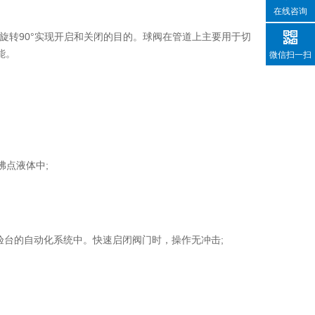
在线咨询
转90°实现开启和关闭的目的。球阀在管道上主要用于切
能。
微信扫一扫
点液体中;
验台的自动化系统中。快速启闭阀门时，操作无冲击;