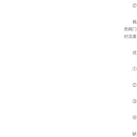
②它的
截止阀
类阀门
对流量
优
①在
②开启
③通
④由
缺