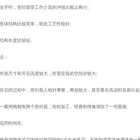
开时，密封面受工作介质的冲蚀比截止阀小;
体结构比较简单，制造工艺性较好;
构长度比较短。
点：
形尺寸和开启高度较大，所需安装的空间亦较大;
启闭过程中，密封面人相对摩擦，摩损较大，甚至要在高温时容易引起
般闸阀都有两个密封面，给给加工、研磨和维修增加了一些困难;
闭时间长。
用圆盘式启闭件往复回转90°左右来开启、关闭和调节流体通道的一