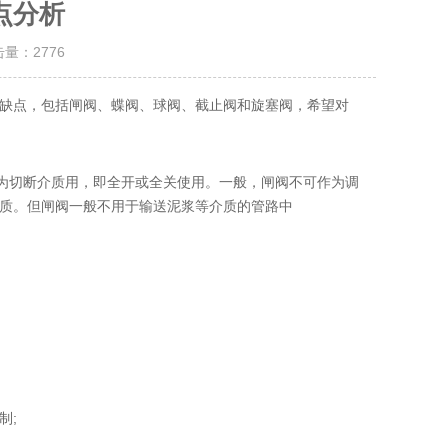
点分析
击量：
2776
缺点，包括闸阀、蝶阀、球阀、截止阀和旋塞阀，希望对
为切断介质用，即全开或全关使用。一般，闸阀不可作为调
质。但闸阀一般不用于输送泥浆等介质的管路中
制;