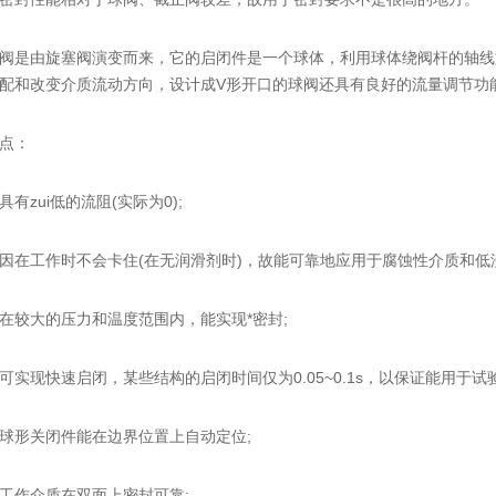
由旋塞阀演变而来，它的启闭件是一个球体，利用球体绕阀杆的轴线旋
配和改变介质流动方向，设计成V形开口的球阀还具有良好的流量调节功
点：
zui低的流阻(实际为0);
工作时不会卡住(在无润滑剂时)，故能可靠地应用于腐蚀性介质和低沸
较大的压力和温度范围内，能实现*密封;
现快速启闭，某些结构的启闭时间仅为0.05~0.1s，以保证能用于试
形关闭件能在边界位置上自动定位;
作介质在双面上密封可靠;