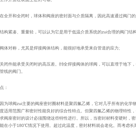
全开和全闭时，球体和阀座的密封面与介质隔离，因此高速通过阀门的介
紧凑、重量轻，可以认为它是用于低温介质系统的zui合理的阀门结构
体对称，尤其是焊接阀体结构，能很好地承受来自管道的应力;
件能承受关闭时的高压差。⑾全焊接阀体的球阀，可以直埋于地下，使阀
管线的阀门。
点：
球阀zui主要的阀座密封圈材料是聚四氟乙烯，它对几乎所有的化学
度适用范围广和密封性能良好的综合性特点。但聚四氟乙烯的物理特性，
求阀座密封的设计必须围绕这些特性进行。所以，当密封材料变硬时，密
能在小于180℃情况下使用。超过此温度，密封材料就会老化。而考虑长