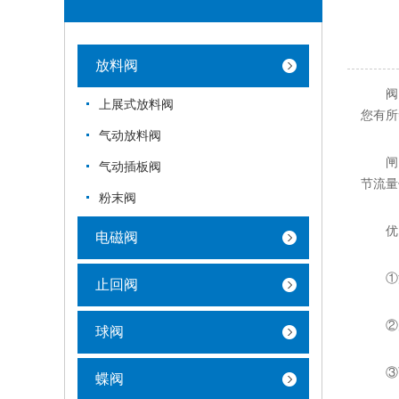
放料阀
阀门
上展式放料阀
您有所
气动放料阀
闸阀是
气动插板阀
节流量
粉末阀
优
电磁阀
①流
止回阀
②启
球阀
③可
蝶阀