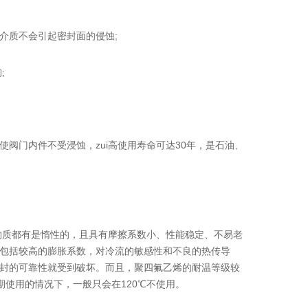
质不会引起密封面的侵蚀;
;
门内件不受浸蚀，zui高使用寿命可达30年，是石油、
物质都有是惰性的，且具有摩擦系数小、性能稳定、不易老
包括较高的膨胀系数，对冷流的敏感性和不良的热传导
封的可靠性就受到破坏。而且，聚四氟乙烯的耐温等级较
期使用的情况下，一般只会在120℃不使用。