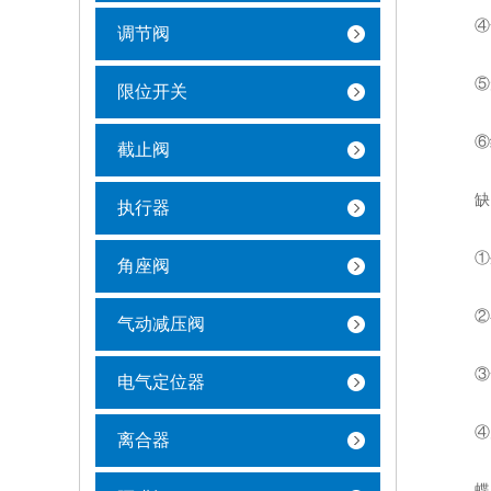
④全
调节阀
⑤形
限位开关
⑥结
截止阀
缺
执行器
①外
角座阀
②在
气动减压阀
③一
电气定位器
④启
离合器
蝶阀是