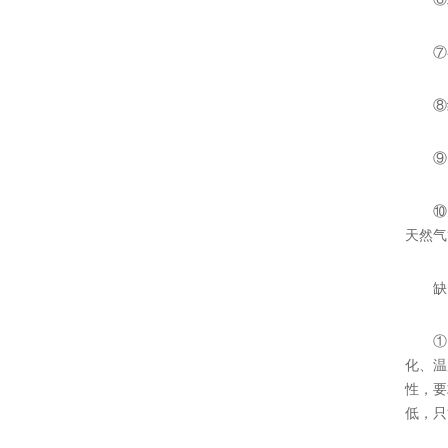
⑦在
⑧结构
⑨阀
⑩关闭
天然气
缺
①因为
化、温
性，要
低，只