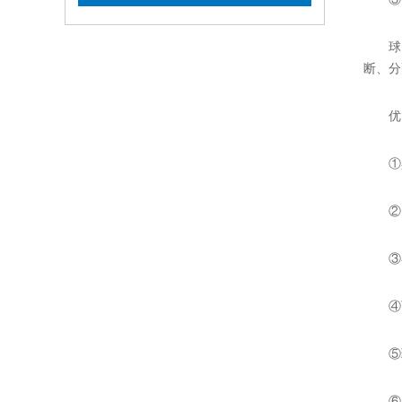
球阀是
断、分
优
①具有
②因在
③在
④可实
⑤球
⑥工