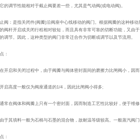
调节性能相对于截止阀要差一些，尤其是气动阀(或电动阀)。
：是指关闭件(阀瓣)沿阀座中心线移动的阀门。根据阀瓣的这种移动
的阀杆开启或关闭行程相对较短，而且具有非常可靠的切断功能，又由于
的调节。因此，这种类型的阀门非常迁合作为切断或调节以及节流用。
点：
开启和关闭过程中，由于阀瓣与阀体密封面间的磨擦力比闸阀小，因而
高度一般仅为阀座通道的1/4，因此比闸阀小得多;
常在阀体和阀瓣上只有一个密封面，因而制造工艺性比较好，便于维修
于其填料一般为石棉与石墨的混合物，故耐温等级较高。一般蒸汽阀门
点：