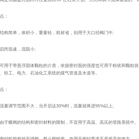
点：
构简单，体积小，重量轻，耗材省，别用于大口径阀门中;
闭迅速，流阻小;
用于带悬浮固体颗粒的介质，依据密封面的强度也可用于粉状和颗粒状
、轻工、电力、石油化工系统的煤气管道及水道等。
点：
调节范围不大，当开启达30%时，流量就将进95%以上;
蝶阀的结构和密封材料的限制，不宜用于高温、高压的管路系统中。一般工
封性能相对于球阀、截止阀较差，故用于密封要求不是很高的地方。