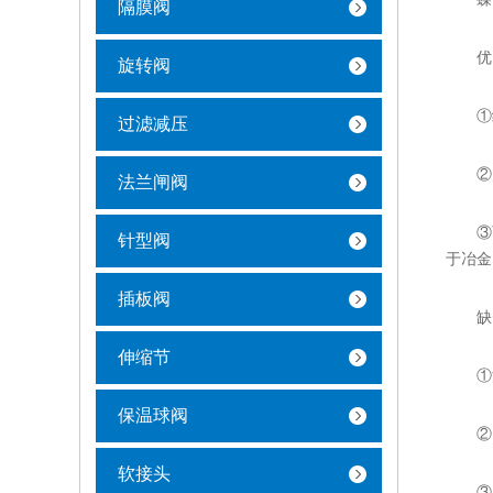
隔膜阀
优
旋转阀
①结
过滤减压
②启
法兰闸阀
③可
针型阀
于冶金
插板阀
缺
伸缩节
①流量
保温球阀
②由于
软接头
③密