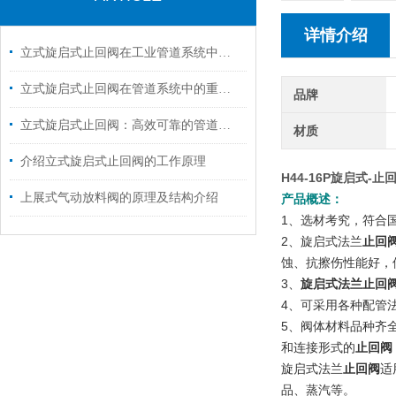
详情介绍
立式旋启式止回阀在工业管道系统中的关键作用
立式旋启式止回阀在管道系统中的重要应用
品牌
立式旋启式止回阀：高效可靠的管道系统保护装置
材质
介绍立式旋启式止回阀的工作原理
H44-16P旋启式-止
上展式气动放料阀的原理及结构介绍
产品概述：
1
、选材考究，符合
2
、
旋启式法兰
止回
蚀、抗擦伤性能好，
3
、
旋启式法兰
止回
4
、可采用各种配管
5
、阀体材料品种齐
和连接形式的
止回阀
旋启式法兰
止回阀
适
品、蒸汽等。