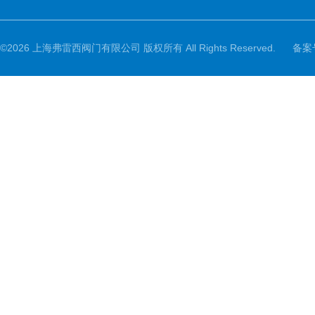
©2026 上海弗雷西阀门有限公司 版权所有 All Rights Reserved.
备案