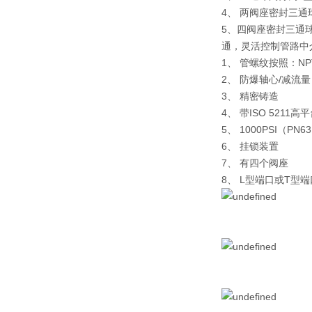
4、 两阀座密封三
5、四阀座密封三通
通，灵活控制管路中
1、 管螺纹按照：NPT、B
2、 防爆轴心/减流量
3、 精密铸造
4、 带ISO 5211高
5、 1000PSI（PN6
6、 挂锁装置
7、 有四个阀座
8、 L型端口或T型端