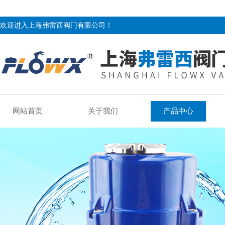
欢迎进入上海弗雷西阀门有限公司！
网站首页
关于我们
产品中心