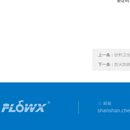
验证码
上一条：
饮料卫
下一条：
防火防
邮箱
shanshan.ch