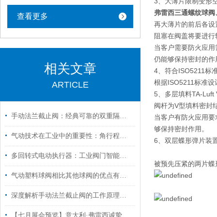
3、大薄片限制变形
弗雷西三通螺纹球阀
查看更多
再大薄片的前后各设
阻塞在阀盖将要进行
当客户需要防火应用
仍能够保持密封的作
相关文章
4、符合ISO5211
根据ISO5211标
ARTICLE
5、多层填料TA-Luf
阀杆为V型填料密封
手动法兰截止阀：经典可靠的双重隔离屏障
当客户有防火应用要
够保持密封作用。
气动技术在工业中的重要性：角行程插板阀的应用解析
6、双层蝶形弹片装
多回转式电动执行器：工业阀门智能控制的核心驱动
被预先压紧的两片蝶
气动塑料球阀相比其他球阀的优点有哪些
深度解析手动法兰截止阀的工作原理与应用场合
【七月展会预览】意大利·弗雷西诚挚邀请您共襄盛会！