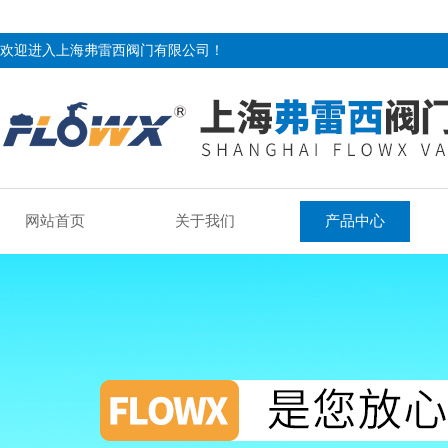
欢迎进入上海弗雷西阀门有限公司！
网站首页
关于我们
产品中心