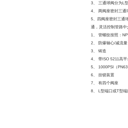
3、 三通球阀分为
4、 两阀座密封三
5、四阀座密封三通
通，灵活控制管路中
1、 管螺纹按照：NPT、B
2、 防爆轴心/减流量
3、 铸造
4、 带ISO 5211高
5、 1000PSI（PN6
6、 挂锁装置
7、 有四个阀座
8、 L型端口或T型端