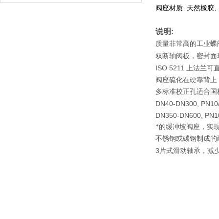
:
阀座材质
天然橡胶
说明
:
质量非常高的工业蝶
双断轴阀板，密封面
ISO 5211
上法兰可
阀座硫化在硬靠背上
多标准校正孔适合国
DN40-DN300, PN10/
DN350-DN600, PN10
*的缓冲坡阀座，实
不锈钢或碳钢制成的
3
片式滑动轴承，减