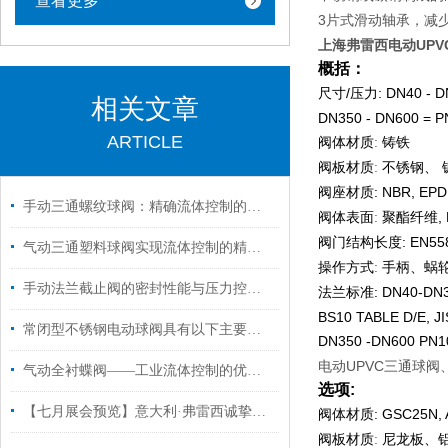
查看更多
3
片式滑动轴承，减
上海弗雷西电动UPV
概括
：
/
: DN40 - 
尺寸
压力
相关文章
DN350 - DN600 = P
ARTICLE
:
阀体材质
铸铁
:
阀板材质
不锈钢、
: NBR, EP
阀座材质
手动三通螺纹球阀：精确流体控制的理想选择
:
,
阀体表面
聚酯纤维
: EN55
阀门结构长度
气动三通塑料球阀实现流体控制的精准分配
:
操作方式
手柄、蜗
手动法兰截止阀的密封性能与压力控制分析
: DN40-DN
法兰标准
BS10 TABLE D/E, JI
常闭型不锈钢电动球阀具有以下主要特点
DN350 -DN600 PN
电动UPVC三通球阀
气动全衬蝶阀——工业流体控制的优选装置
选项
:
【七月展会预览】意大利·弗雷西诚挚邀请您共襄盛会！
: GSC25N, A
阀体材质
:
阀板材质
尼龙板、