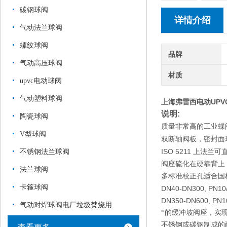
碳钢球阀
详情介绍
气动法兰球阀
螺纹球阀
品牌
气动高压球阀
材质
upvc电动球阀
气动塑料球阀
上海弗雷西电动UPV
说明
:
陶瓷球阀
质量非常高的工业蝶
V型球阀
双断轴阀板，密封面
ISO 5211
不锈钢法兰球阀
上法兰可
阀座硫化在硬靠背上
法兰球阀
多标准校正孔适合国
卡箍球阀
DN40-DN300, PN10/
DN350-DN600, PN10
气动对焊球阀电厂垃圾焚烧用
*的缓冲坡阀座，实
不锈钢或碳钢制成的