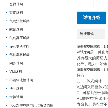
全衬球阀
碳钢球阀
详情介绍
气动法兰球阀
螺纹球阀
连接形式
气动高压球阀
upvc电动球阀
薄型省空间球阀，1.6M
V型
是一种直角
球阀
气动塑料球阀
具有很大的剪切力
陶瓷球阀
化纤、电力、冶金
薄型省空间球阀，1.6M
V型球阀
特点
不锈钢法兰球阀
1、一体式阀体
V型阀采用整体式
法兰球阀
2、可移动密封阀
卡箍球阀
V型阀密封座采用
寿命长。另可对不
气动对焊球阀电厂垃圾焚烧用