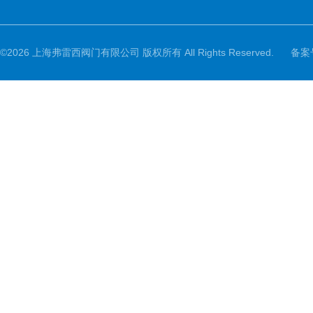
©2026 上海弗雷西阀门有限公司 版权所有 All Rights Reserved.
备案