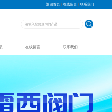
|
|
返回首页
在线留言
联系我们
质
在线留言
联系我们