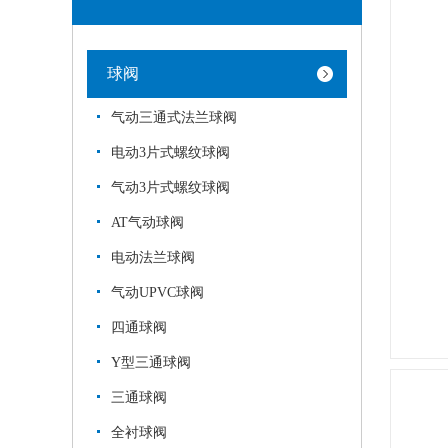
球阀
气动三通式法兰球阀
电动3片式螺纹球阀
气动3片式螺纹球阀
AT气动球阀
电动法兰球阀
气动UPVC球阀
四通球阀
Y型三通球阀
三通球阀
全衬球阀