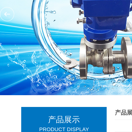
产品
产品展示
PRODUCT DISPLAY