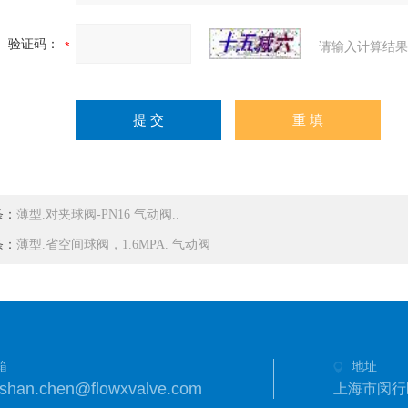
验证码：
请输入计算结果
条：
薄型.对夹球阀-PN16 气动阀..
条：
薄型.省空间球阀，1.6MPA. 气动阀
箱
地址
shan.chen@flowxvalve.com
上海市闵行区