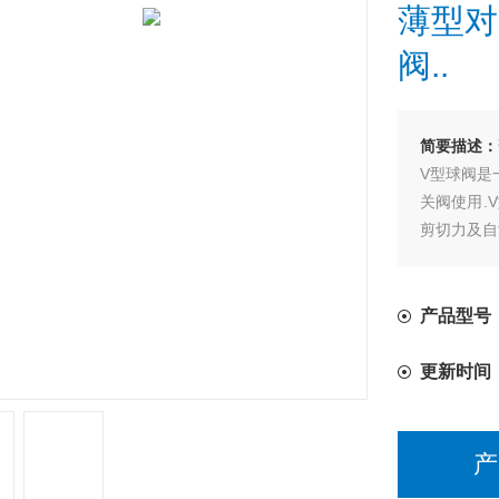
薄型对夹
阀..
简要描述：
V型球阀是
关阀使用.
剪切力及自
制.因此本
药、环保等
产品型号
更新时间
产