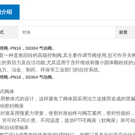
情介绍
式
对夹
材质
阀.-PN16，SS304 气动阀..
是一种直角回转的高级控制阀,其主要作调节阀使用,也可作开关阀
大的剪切力及自洁功能,尤其适用于含纤维或有微小固体颗粒状的
电力、冶金、制药、环保等工业部门的自控系统。
阀.-PN16，SS304 气动阀..
体式阀体
采用整体式的设计，这样避免了阀体因采用法兰连接而造成的泄
移动密封阀座
密封座采用预紧力弹簧，使密封座始终与阀芯紧闭，密封性能好
。另可对不同介质、不同温度，提供PTFE阀座（软阀座）和可
芯和自动滑轴承
阀芯设计成带有特殊形状的V型缺口，使阀门具有近似等百分比