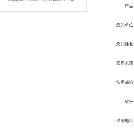
产品
您的单位
您的姓名
联系电话
常用邮箱
省份
详细地址