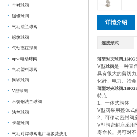
全衬球阀
碳钢球阀
详情介绍
气动法兰球阀
螺纹球阀
连接形式
气动高压球阀
upvc电动球阀
薄型对夹球阀.16KGS
V型
是一种直角
球阀
气动塑料球阀
具有很大的剪切力
陶瓷球阀
化纤、电力、冶金
薄型对夹球阀.16KGS
V型球阀
特点
不锈钢法兰球阀
1、一体式阀体
V型阀采用整体式
法兰球阀
2、可移动密封阀
卡箍球阀
V型阀密封座采用
寿命长。另可对不
气动对焊球阀电厂垃圾焚烧用