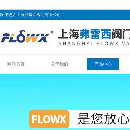
欢迎进入上海弗雷西阀门有限公司！
网站首页
关于我们
产品中心