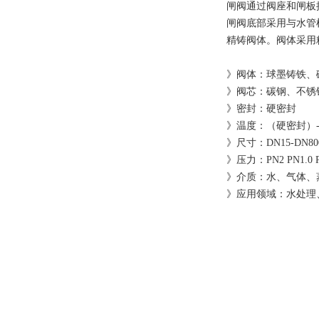
闸阀通过阀座和闸板
闸阀底部采用与水管
精铸阀体。阀体采用
》阀体：球墨铸铁、碳钢
》阀芯：碳钢、不锈钢3
》密封：硬密封
》温度：（硬密封）-15
》尺寸：DN15-DN80
》压力：PN2 PN1.0 PN1
》介质：水、气体、
》应用领域：水处理