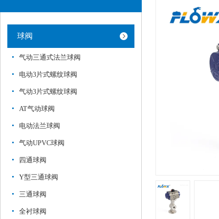
球阀
气动三通式法兰球阀
电动3片式螺纹球阀
气动3片式螺纹球阀
AT气动球阀
电动法兰球阀
气动UPVC球阀
四通球阀
Y型三通球阀
三通球阀
全衬球阀